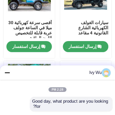
جولة في المعمل
سيارات الغولف
أقصى سرعة كهربائية 30
الكهربائية الشارع
ميلا في الساعة جولف
مراقبة الجودة
القانونية 4 مقاعد
عربة قابلة للتخصيص
اللون الراقية
إرسال استفسار
إرسال استفسار
اتصل بنا
أخبار
Ivy Wu
مرايا جانبية لعربة الجولف
2:28 PM
أغطية عجلات عربة الجولف
Good day, what product are you looking 
for?
لوحة القيادة عربة الجولف
OEM ODM 4 عجلات
OEM ODM 4 عجلات