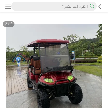
2
/
2