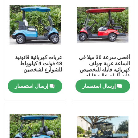
أقصى سرعة 30 ميلا في
عربات كهربائية قانونية
الساعة عربة جولف
48 فولت 4 كيلوواط
كهربائية قابلة للتخصيص
للشوارع لشخصين
ذات ألوان عالية قابلة
للترقية
إرسال استفسار
إرسال استفسار
مسكن
منتجات
معلومات عنا