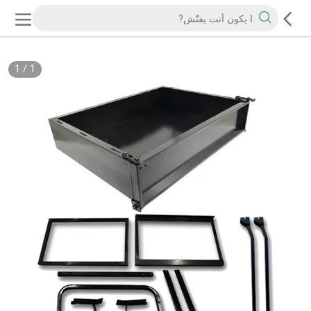
1
/
1