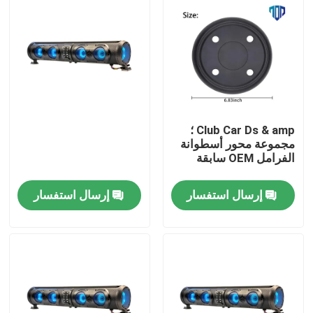
Club Car Ds & amp ؛
مجموعة محور أسطوانة
الفرامل OEM سابقة
إرسال استفسار
إرسال استفسار
مسكن
منتجات
معلومات عنا