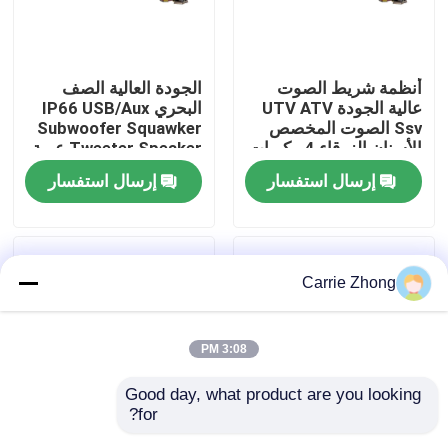
جولة في المعمل
أنظمة شريط الصوت
الجودة العالية الصف
عالية الجودة UTV ATV
البحري IP66 USB/Aux
مراقبة الجودة
Ssv الصوت المخصص
Subwoofer Squawker
الأسنان الزرقاء 4 مكبرات
Tweeter Speaker عربة
الصوت التحكم عن بعد
الغولف الكهربائية شريط
إرسال استفسار
إرسال استفسار
اتصل بنا
IP66 عازل المياه USB
الصوت بلوتوث
أخبار
Carrie Zhong
مرايا جانبية لعربة الجولف
3:08 PM
أغطية عجلات عربة الجولف
Good day, what product are you looking 
for?
لوحة القيادة عربة الجولف
عربة الغولف صوت
مكبر صوت لعربة الجولف