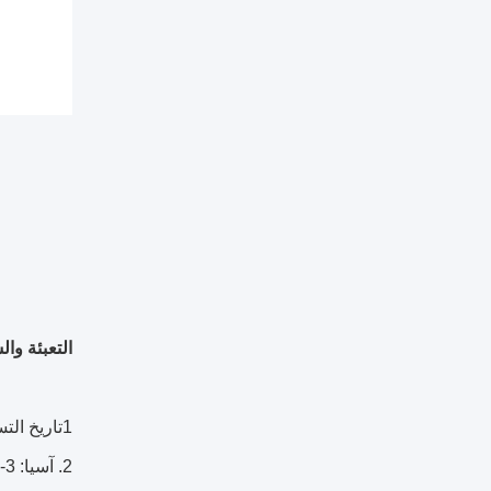
التعبئة وا
1تاريخ التسليم: 5 أيام للإنتاج الجماعي
2. آسيا: 3-7 أيام للوصول ؛ غيرها: 15-30 أيام للوصول.