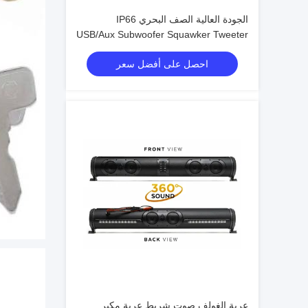
الجودة العالية الصف البحري IP66
USB/Aux Subwoofer Squawker Tweeter
Speaker عربة الغولف الكهربائية شريط
احصل على أفضل سعر
الصوت بلوتوث
عربة الغولف صوت شريط عربة مكبر