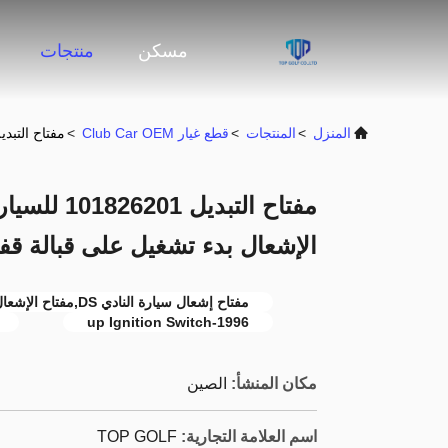
مسكن
منتجات
المنزل
>
المنتجات
>
قطع غيار Club Car OEM
>
مفتاح التبديل 101826201 للسيارة النادي DS 1996-up مفتاح الإشعال بدء تشغيل على قبالة قفل f
الإشعال بدء تشغيل على قبالة قفل Glof عربة الملح
مفتاح إشعال سيارة النادي DS,مفتاح الإشعال 1996,غلوف عربة ملحقات مفتاح الإشعال
1996-up Ignition Switch
مكان المنشأ:
الصين
اسم العلامة التجارية:
TOP GOLF