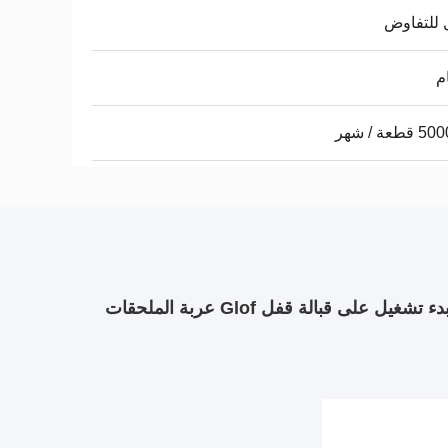
 للتفاوض
طعة / شهر