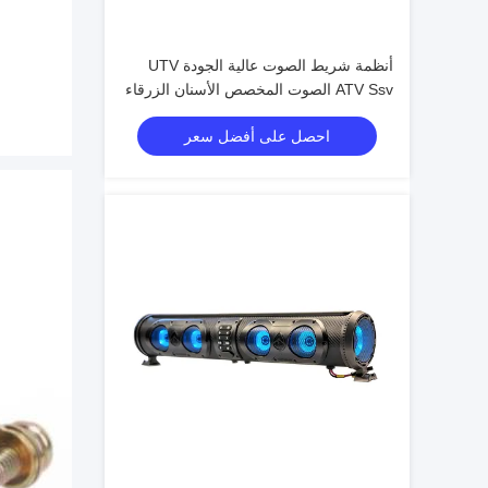
أنظمة شريط الصوت عالية الجودة UTV
ATV Ssv الصوت المخصص الأسنان الزرقاء
4 مكبرات الصوت التحكم عن بعد IP66
احصل على أفضل سعر
عازل المياه USB