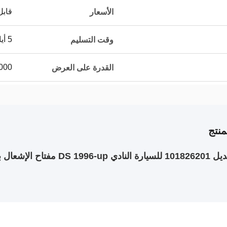
قابل
الأسعار
5 أيام
وقت التسليم
500000 ق
القدرة على العرض
نتج
يل على قبالة قفل Glof عربة الملحقات