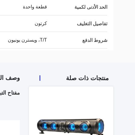
قطعة واحدة
الحد الأدنى لكمية
كرتون
تفاصيل التغليف
T/T، ويسترن يونيون
شروط الدفع
وصف الم
منتجات ذات صلة
مفتاح التبديل 101826201 للسيارة النادي DS 1996-up مفتاح الإشعال بدء تشغ