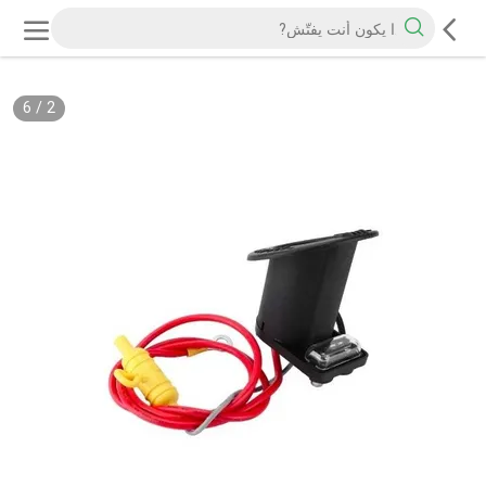
6
/
2