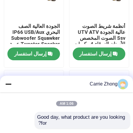
جولة في المعمل
أنظمة شريط الصوت
الجودة العالية الصف
عالية الجودة UTV ATV
البحري IP66 USB/Aux
مراقبة الجودة
Ssv الصوت المخصص
Subwoofer Squawker
الأسنان الزرقاء 4 مكبرات
Tweeter Speaker عربة
الصوت التحكم عن بعد
الغولف الكهربائية شريط
إرسال استفسار
إرسال استفسار
اتصل بنا
IP66 عازل المياه USB
الصوت بلوتوث
أخبار
Carrie Zhong
مرايا جانبية لعربة الجولف
1:06 AM
أغطية عجلات عربة الجولف
Good day, what product are you looking 
for?
لوحة القيادة عربة الجولف
عربة الغولف صوت
مكبر صوت لعربة الجولف