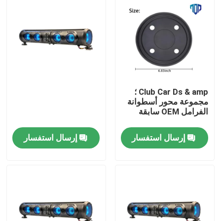
Club Car Ds & amp ؛
مجموعة محور أسطوانة
الفرامل OEM سابقة
إرسال استفسار
إرسال استفسار
مسكن
منتجات
معلومات عنا