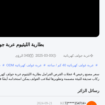
بطارية الليثيوم عربة جولف كهربائية ر
عربة جولف كهربائية
2025-03-03
343 الرؤى
#
عربة غولف كهربائية 40 كم / ساعة
#
عربة غولف كهربائية ODM
#
ع
ركاب صديقة للبيئة مصممة وتطويرها لملاعب الغولف.يمكن استخدامه أيضًا في
رسائل الزائر
2024-09-21
KE
+254714****72