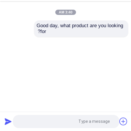
3:40 AM
Good day, what product are you looking 
for?
أودم الكهربائية رفعت عربة الغولف 10 بوصة شاشة 14 بوصة
عجلة 4 مقعد
عربة جولف كهربائية
2025-03-03
163 الرؤى