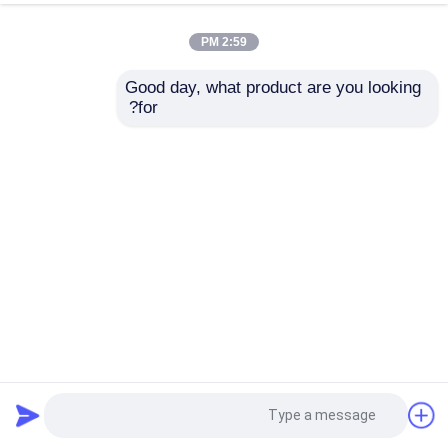
2:59 PM
Good day, what product are you looking 
for?
الهيكل العالي عربة الجولف الكهربائية 4 عجلات مكابح القرص
خارج الطريق عجلة 10 بوصة عرض 4 مقاعد
عربة جولف كهربائية
2025-03-03
134 الرؤى