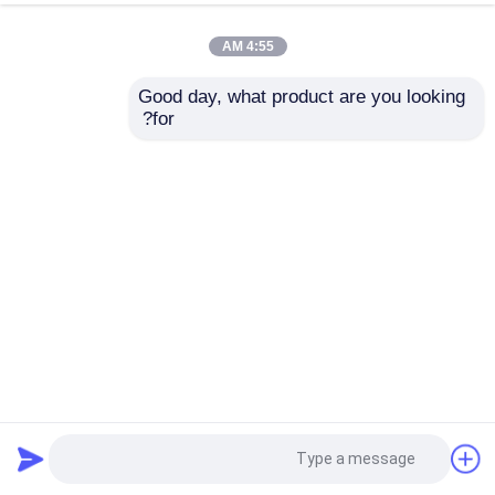
4:55 AM
Good day, what product are you looking 
for?
4 عجلات كهربائية رفعت عربة الغولف الفرامل قرص 10 بوصة
TFT IP66 عرض 4 مقعد 28MPH
عربة جولف كهربائية
2025-03-03
163 الرؤى