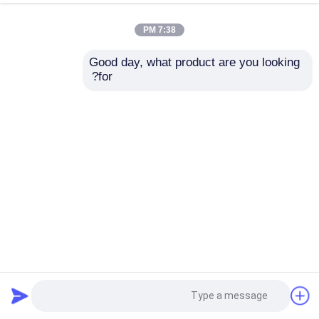
7:38 PM
Good day, what product are you looking 
for?
عربة غولف كهربائية 6 مقاعد 4 عجلات مكابح قرص 10 بوصة TFT
IP66 6 شخص سيارة النادي
عربة جولف كهربائية
2025-03-03
86 الرؤى