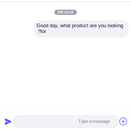
10:42 PM
Good day, what product are you looking 
for?
ميني 4 شخص عربة جولف كهربائية 4 عجلات مكابح قرص 10
بوصة TFT IP66 نادي عرض
عربة جولف كهربائية
2025-03-03
134 الرؤى