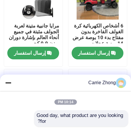
جولة في المعمل
6 أشخاص الكهربائية كرة
مرايا جانبية متينة لعربة
الغولف الفاخرة بدون
الجولف مثبتة في جميع
مراقبة الجودة
مفتاح بدء 10 بوصة عرض
أنحاء العالم بإشارة دوران
14 بوصة عجلات
بوزن 0.9 كجم
إرسال استفسار
إرسال استفسار
اتصل بنا
أخبار
Carrie Zhong
مرايا جانبية لعربة الجولف
10:14 PM
أغطية عجلات عربة الجولف
Good day, what product are you looking 
for?
لوحة القيادة عربة الجولف
عربة جولف عالمية قابلة
مرآة غمزة عالمية مكونة