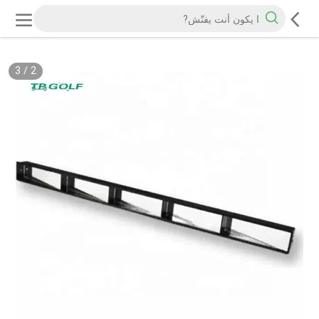
3
/
2