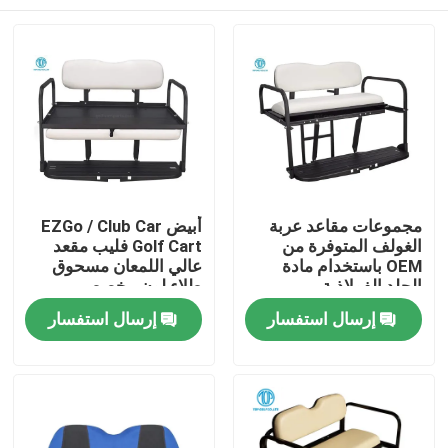
مجموعات مقاعد عربة
أبيض EZGo / Club Car
الغولف المتوفرة من
Golf Cart فليب مقعد
OEM باستخدام مادة
عالي اللمعان مسحوق
الجلد الفولاذية
طلاء لون مخصص
مسكن
إرسال استفسار
إرسال استفسار
منتجات
معلومات عنا