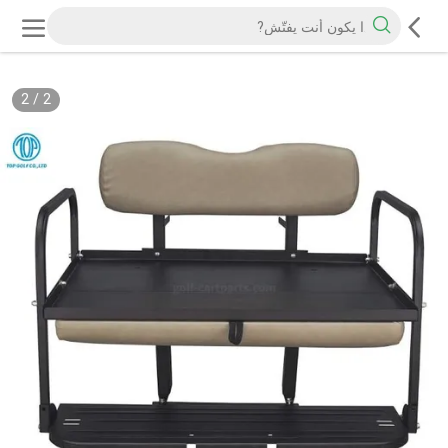
2
/
2