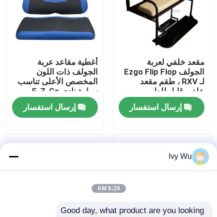
جولة في المعمل
مراقبة الجودة
مقعد خلفي لعربة
أغطية مقاعد عربة
الجولف Ezgo Flip Flop
الجولف ذات اللون
لـ RXV ، طقم مقعد
المخصص الأعلى تناسب
اتصل بنا
خلفي قابل للطي
سيارة نادي E-Z-Go
وغيرها من السيارات
إرسال استفسار
إرسال استفسار
الكهربائية
أخبار
مرايا جانبية لعربة الجولف
Ivy Wu
أغطية عجلات عربة الجولف
6:29 AM
Good day, what product are you looking 
لوحة القيادة عربة الجولف