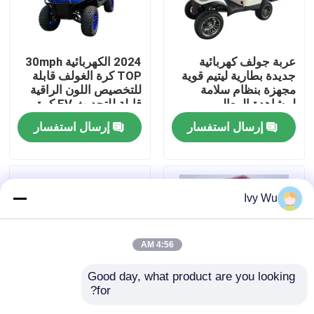
جولة في المعمل
عربة جولف كهربائية
2024 الكهربائية 30mph
جديدة بطارية ليتيم قوية
TOP كرة الغولف قابلة
مراقبة الجودة
مجهزة بنظام سلامة
للتخصيص اللون الراقية
لمشاهدة المعالم
قابلة للتحديث EV كرة
السياحية
إرسال استفسار
إرسال استفسار
اتصل بنا
أخبار
Ivy Wu
مرايا جانبية لعربة الجولف
4:56 AM
أغطية عجلات عربة الجولف
Good day, what product are you looking 
for?
لوحة القيادة عربة الجولف
عربة غولف كهربائية ذات
2024 الكهربائية 30 ميل