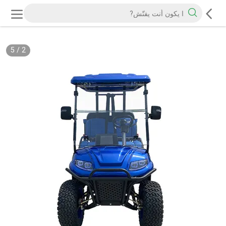
5
/
2