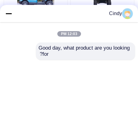
Cindy
أقصى سرعة 25 كم /
عربات كهربائية قانونية 48
ساعة 48V / 5kw عربة
فولت 4 كيلوواط للشوارع
جولف مرفوعة بأربعة
لشخصين
12:03 PM
مقاعد مع مقاعد خلفية
افضل سعر
افضل سعر
Good day, what product are you looking 
for?
اتصل بنا
اتصل بنا
عرض المزيد
منزل
حول نا
اتصل بنا
Desktop Site
خريطة الموقع
سياسة الخصوصية