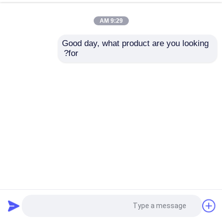
9:29 AM
Good day, what product are you looking 
for?
ذراع مزدوجة بناء 60 فولت نظام PMSN عربة الغولف الكهربائية
مع ضوء RGB
عربة جولف
2025-03-03
86 الرؤى