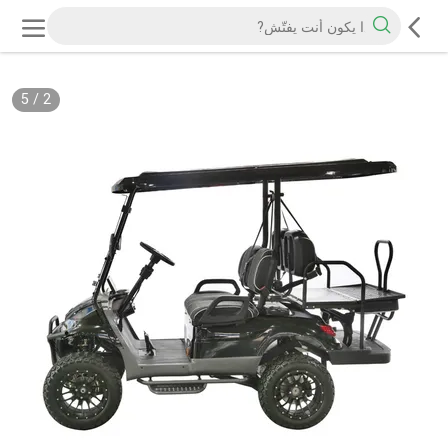
5
/
2