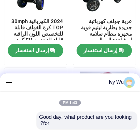
جولة في المعمل
عربة جولف كهربائية
2024 الكهربائية 30mph
جديدة بطارية ليتيم قوية
TOP كرة الغولف قابلة
مجهزة بنظام سلامة
للتخصيص اللون الراقية
مراقبة الجودة
لمشاهدة المعالم
قابلة للتحديث EV كرة
السياحية
إرسال استفسار
إرسال استفسار
اتصل بنا
أخبار
Ivy Wu
مرايا جانبية لعربة الجولف
1:43 PM
أغطية عجلات عربة الجولف
Good day, what product are you looking 
for?
عربة غولف كهربائية ذات
2024 الكهربائية 30 ميل
لوحة القيادة عربة الجولف
6 مقاعد عربة غولف ذات
في الساعة جولف