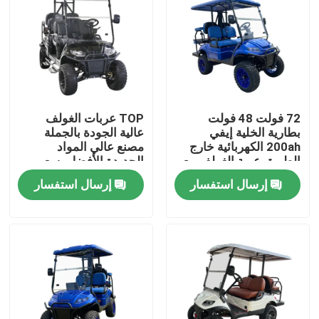
72 فولت 48 فولت
TOP عربات الغولف
بطارية الخلية إيفي
عالية الجودة بالجملة
200ah الكهربائية خارج
مصنع عالي المواد
الطريق عربة الغولف مع
الجديدة الأفضل بسعر
2 + 2 و 4 + 2 مقعد
رخيص
إرسال استفسار
إرسال استفسار
مسكن
منتجات
معلومات عنا